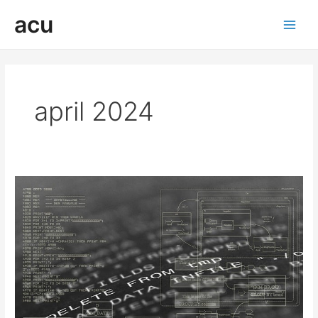
Ga
acu
naar
Main
de
inhoud
Men
april 2024