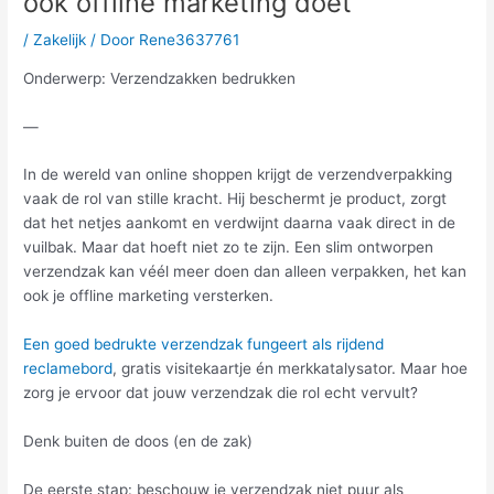
ook offline marketing doet
/
Zakelijk
/ Door
Rene3637761
Onderwerp: Verzendzakken bedrukken
—
In de wereld van online shoppen krijgt de verzendverpakking
vaak de rol van stille kracht. Hij beschermt je product, zorgt
dat het netjes aankomt en verdwijnt daarna vaak direct in de
vuilbak. Maar dat hoeft niet zo te zijn. Een slim ontworpen
verzendzak kan véél meer doen dan alleen verpakken, het kan
ook je offline marketing versterken.
Een goed bedrukte verzendzak fungeert als rijdend
reclamebord
, gratis visitekaartje én merkkatalysator. Maar hoe
zorg je ervoor dat jouw verzendzak die rol echt vervult?
Denk buiten de doos (en de zak)
De eerste stap: beschouw je verzendzak niet puur als