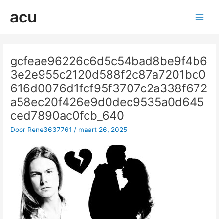
Ga
acu
naar
Main
de
inhoud
Men
gcfeae96226c6d5c54bad8be9f4b6
3e2e955c2120d588f2c87a7201bc0
616d0076d1fcf95f3707c2a338f672
a58ec20f426e9d0dec9535a0d645
ced7890ac0fcb_640
Door
Rene3637761
/
maart 26, 2025